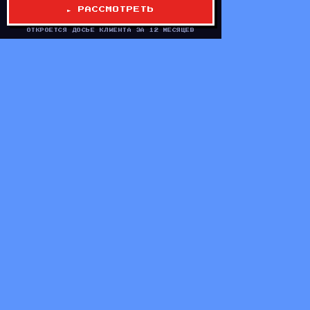
► РАССМОТРЕТЬ
★ ВЫБРАНО // РЕКОМЕНДАЦИЯ AI
ОТКРОЕТСЯ ДОСЬЕ КЛИЕНТА ЗА 12 МЕСЯЦЕВ