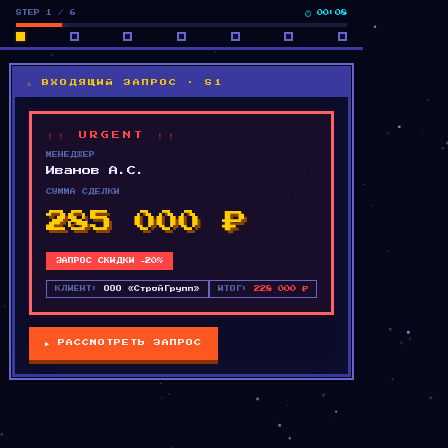
STEP 1 / 6
⏱
00:08
⚔ ВХОДЯЩИЙ ЗАПРОС · S1
！！ URGENT ！！
МЕНЕДЖЕР
Иванов А.С.
СУММА СДЕЛКИ
285 000 ₽
ЗАПРОС СКИДКИ −20%
КЛИЕНТ:
ООО «СтройГрупп»
ИТОГ:
228 000 ₽
▶ РАССМОТРЕТЬ ЗАПРОС