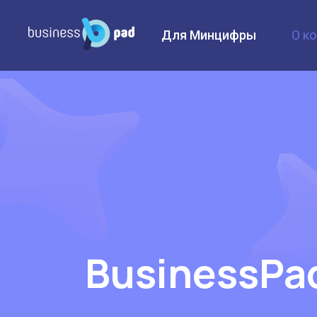
Для Минцифры
О к
BusinessPa