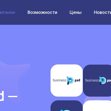
омпании
Возможности
Цены
Новост
d —