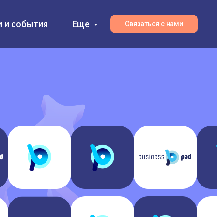
и и события
Еще
Связаться с нами