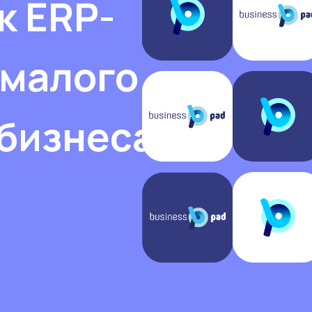
к ERP-
 малого
 бизнеса