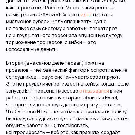
достигать 25 млн рублей и выше. В пиковых случаях,
как с проектом «Россети Московский регион»
по миграции с SAP на «1С», счёт
идёт
на сотни
миллионов рублей. Ведь оплачивать нужно
не только саму систему и работу интеграторов,
но и труд штатного персонала, упущенную выгоду,
торможение процессов, ошибки — это
колоссальные деньги.
Вторая (а на самом деле первая) причина
провалов — человеческий фактор и сопротивление
сотрудников.
Новую систему часто саботируют.
Это не преувеличение: известны кейсы, когда после
запуска ERP персонал массово
отказывался
в ней
работать, предпочитая старые таблицы в Excel,
что приводило к хаосу в данных и срыву поставок.
Чтобы новое ИТ-решение начало приносить пользу
бизнесу, сотрудников нужно сначала мотивировать,
обучить работе в ПО, тестировать,
контролировать — всё это, как правило, создаёт