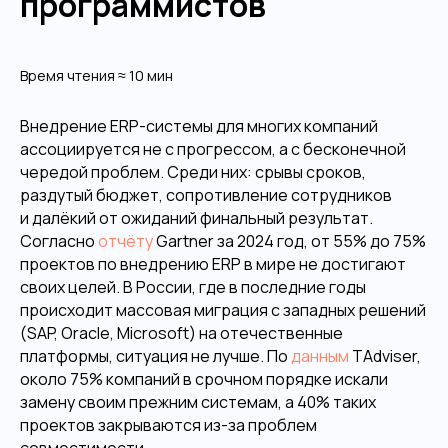
программистов
Время чтения ≈ 10 мин
Внедрение ERP-системы для многих компаний
ассоциируется не с прогрессом, а с бесконечной
чередой проблем. Среди них: срывы сроков,
раздутый бюджет, сопротивление сотрудников
и далёкий от ожиданий финальный результат.
Согласно
отчёту
Gartner за 2024 год, от 55% до 75%
проектов по внедрению ERP в мире не достигают
своих целей. В России, где в последние годы
происходит массовая миграция с западных решений
(SAP, Oracle, Microsoft) на отечественные
платформы, ситуация не лучше. По
данным
TAdviser,
около 75% компаний в срочном порядке искали
замену своим прежним системам, а 40% таких
проектов закрываются из-за проблем