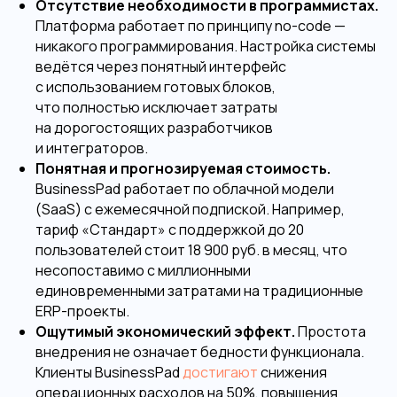
Отсутствие необходимости в программистах.
Платформа работает по принципу no-code —
никакого программирования. Настройка системы
ведётся через понятный интерфейс
с использованием готовых блоков,
что полностью исключает затраты
на дорогостоящих разработчиков
и интеграторов.
Понятная и прогнозируемая стоимость.
BusinessPad работает по облачной модели
(SaaS) с ежемесячной подпиской. Например,
тариф «Стандарт» с поддержкой до 20
пользователей стоит 18 900 руб. в месяц, что
несопоставимо с миллионными
единовременными затратами на традиционные
ERP-проекты.
Ощутимый экономический эффект.
Простота
внедрения не означает бедности функционала.
Клиенты BusinessPad
достигают
снижения
операционных расходов на 50%, повышения