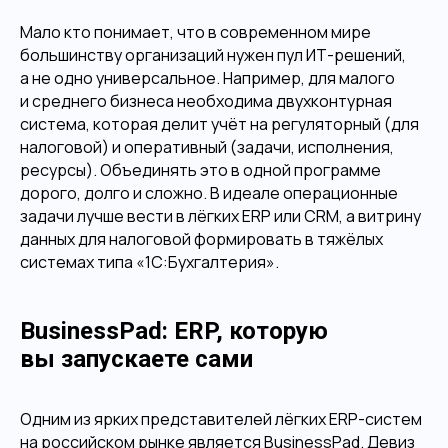
Мало кто понимает, что в современном мире
большинству организаций нужен пул ИТ-решений,
а не одно универсальное. Например, для малого
и среднего бизнеса необходима двухконтурная
система, которая делит учёт на регуляторный (для
налоговой) и оперативный (задачи, исполнения,
ресурсы). Объединять это в одной программе
дорого, долго и сложно. В идеале операционные
задачи лучше вести в лёгких ERP или CRM, а витрину
данных для налоговой формировать в тяжёлых
системах типа «1С:Бухгалтерия».
BusinessPad: ERP, которую
вы запускаете сами
Одним из ярких представителей лёгких ERP-систем
на российском рынке является BusinessPad. Девиз