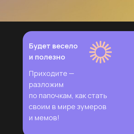
Будет весело
и полезно
Приходите —
разложим
по папочкам, как стать
своим в мире зумеров
и мемов!