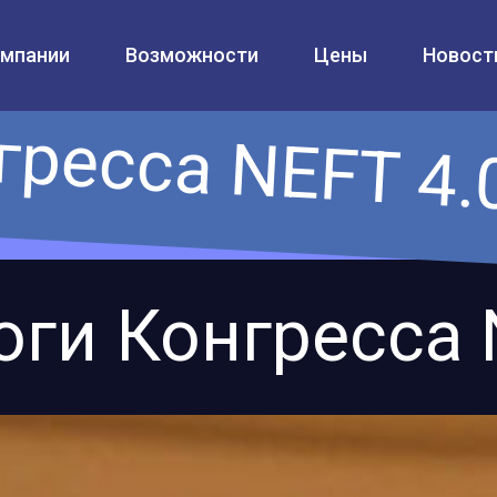
омпании
Возможности
Цены
Новост
ресса NEFT 4.0
оги Конгресса N