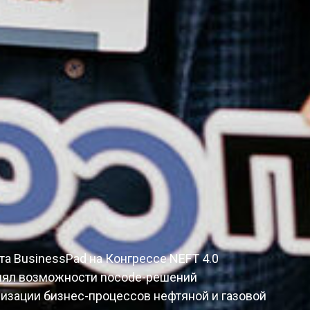
та BusinessPad на Конгрессе NEFT 4.0
лял возможности nocode-решений
изации бизнес-процессов нефтяной и газовой