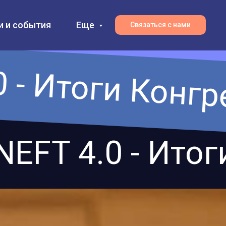
и и события
Еще
Связаться с нами
 - Итоги Конгр
EFT 4.0 - Итог