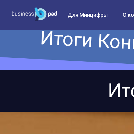
Для Минцифры
О к
Итоги Конг
Ит