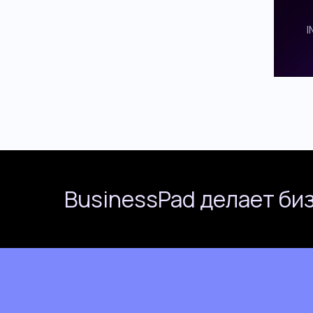
BusinessPad делает би