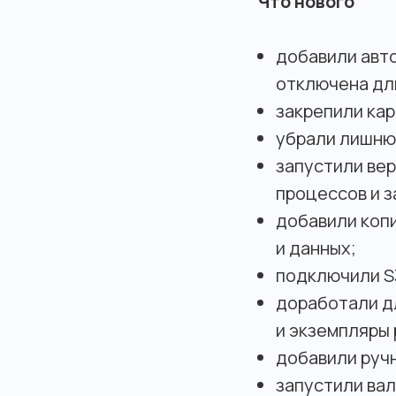
Что нового
добавили авт
отключена дл
закрепили кар
убрали лишню
запустили вер
процессов и з
добавили коп
и данных;
подключили S
доработали дл
и экземпляры
добавили ручн
запустили вал