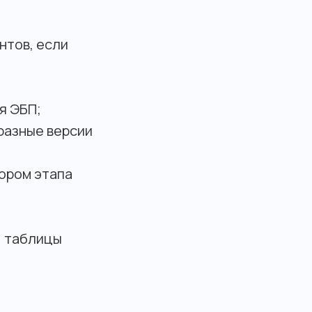
нтов, если
я ЭБП;
разные версии
ором этапа
, таблицы