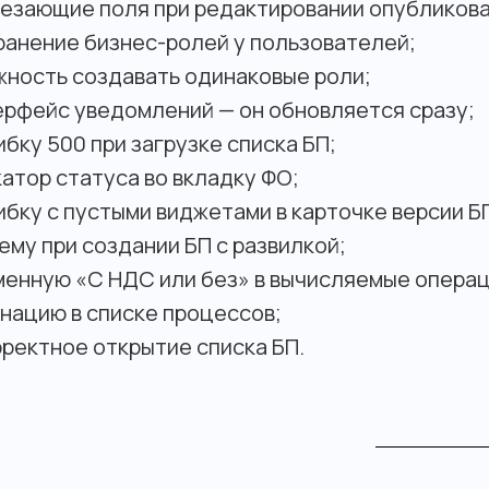
чезающие поля при редактировании опубликова
ранение бизнес-ролей у пользователей;
жность создавать одинаковые роли;
ерфейс уведомлений — он обновляется сразу;
бку 500 при загрузке списка БП;
атор статуса во вкладку ФО;
бку с пустыми виджетами в карточке версии Б
му при создании БП с развилкой;
менную «С НДС или без» в вычисляемые операц
нацию в списке процессов;
ректное открытие списка БП.