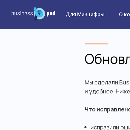
Для Минцифры
О к
Обновл
Мы сделали Bus
и удобнее. Ниже
Что исправлен
исправили оши