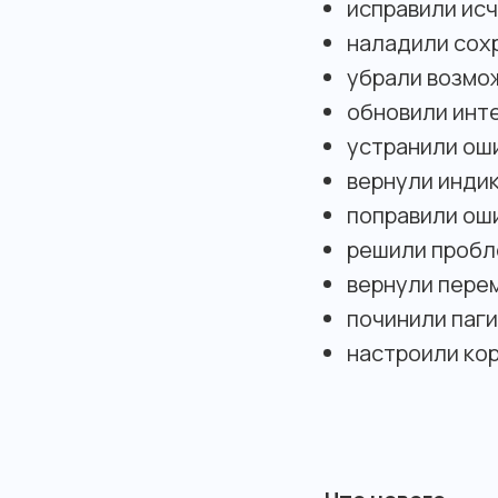
исправили ис
наладили сох
убрали возмо
обновили инт
устранили оши
вернули индик
поправили оши
решили пробле
вернули пере
починили паги
настроили кор