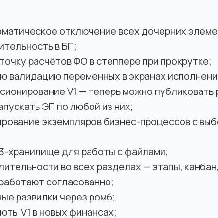
оматическое отключение всех дочерних элеме
ительность в БП;
точку расчётов ФО в степпере при прокрутке;
ю валидацию переменных в экранах исполнени
сионирование V1 — теперь можно публиковать 
апускать ЭП по любой из них;
ирование экземпляров бизнес-процессов с выб
3-хранилище для работы с файлами;
ительности во всех разделах — этапы, канбан
 работают согласованно;
ые развилки через ромб;
юты V1 в новых финансах;