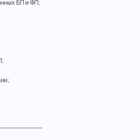
нных БП и ФП;
П;
ии;