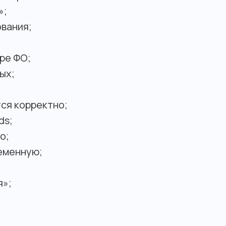
»;
вания;
ре ФО;
ых;
ся корректно;
ds;
о;
еменную;
я»;