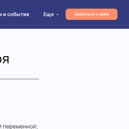
и и события
Еще
Связаться с нами
ря
й переменной;