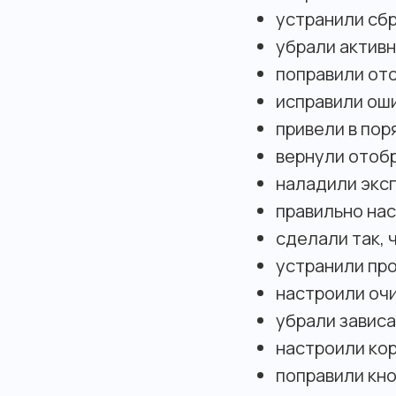
устранили сбр
убрали актив
поправили от
исправили ош
привели в пор
вернули отоб
наладили экс
правильно нас
сделали так, 
устранили пр
настроили очи
убрали завис
настроили кор
поправили кно