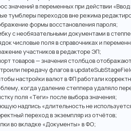
ос значений в переменных при действии «Ввод
ные тумблеры переходов вне режима редактиро
ображение формы восстановления пароля;
ибку с необязательными документами в степпе
ядок числовые поля в справочниках и переменн
ражение участников в редакторе ЭП;
порт товаров — значения столбцов отображают
троили передачу флагов в updateSubStageFiel
чтобы настройки валют в ФП работали корректн
облему, когда удаление степпера удаляло пер
стку поля «Теги» после выбора значения;
ающую надпись «длительность не используетс
ректный переход в экземпляр из отчётов;
пки во вкладке «Документы» в ФО;